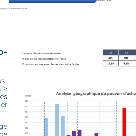
o-
s-
e >
es
ier
age
pe