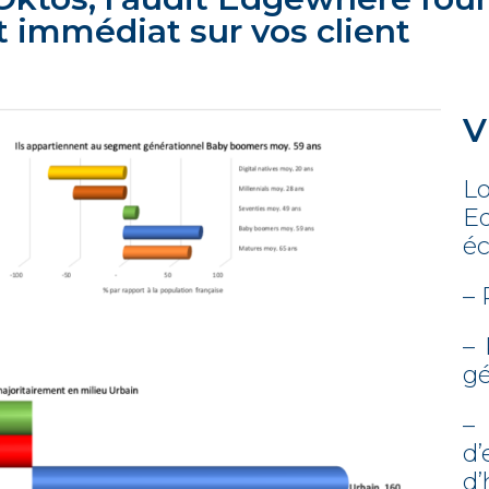
t immédiat sur vos client
V
L
E
éc
–
– 
gé
–
d
d’