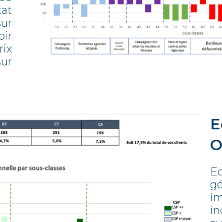
tat
ur
ir
ix
sur
E
O
E
g
i
in